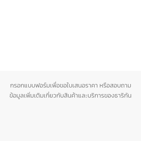
ติดต่อฝ่าย After Sales Service (Admin)
เมล์
:
admin@tharikan.com
โทรศัพท์
: 087-679-9876
Line ID : 0876799876
กรอกแบบฟอร์มเพื่อขอใบเสนอราคา หรือสอบถาม
ข้อมูลเพิ่มเติมเกี่ยวกับสินค้าและบริการของธาริกัน
ขอใบเสนอราคา