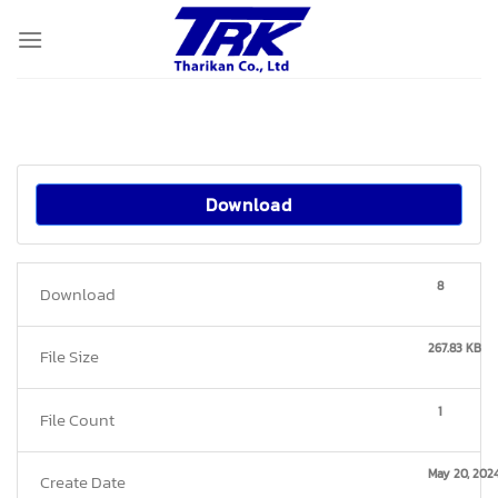
Skip
to
content
Download
8
Download
267.83 KB
File Size
1
File Count
May 20, 202
Create Date