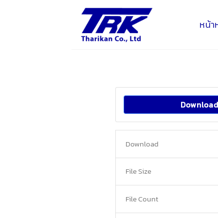
Skip
to
หน้า
content
Downloa
Download
File Size
File Count