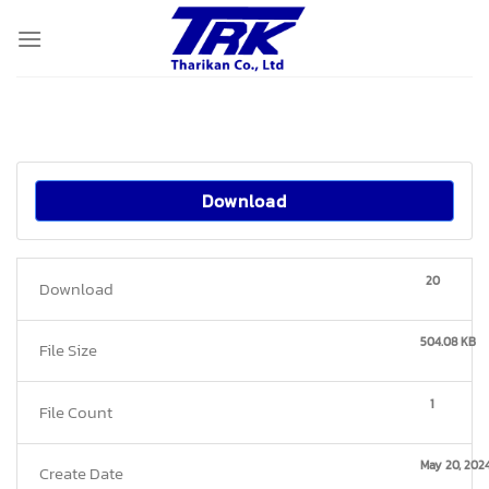
Skip
to
content
Download
20
Download
504.08 KB
File Size
1
File Count
May 20, 202
Create Date