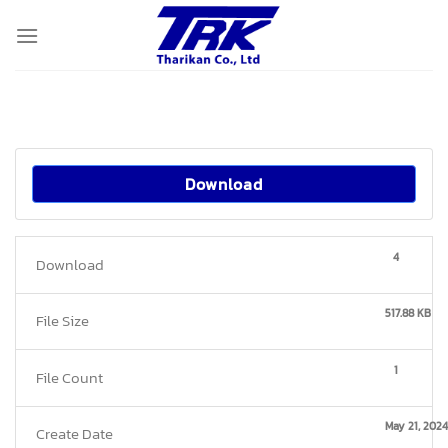
Skip
to
content
Download
4
Download
517.88 KB
File Size
1
File Count
May 21, 2024
Create Date