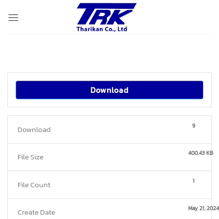
Skip
to
content
Download
9
Download
400.43 KB
File Size
1
File Count
May 21, 2024
Create Date