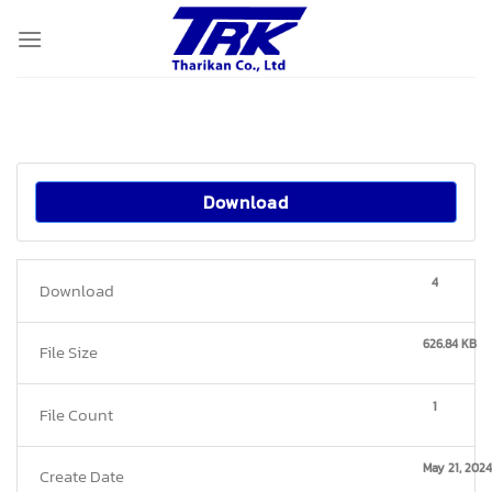
Skip
to
content
Download
4
Download
626.84 KB
File Size
1
File Count
May 21, 2024
Create Date