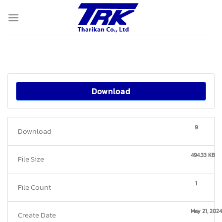
Skip
to
content
Download
9
Download
494.33 KB
File Size
1
File Count
May 21, 2024
Create Date