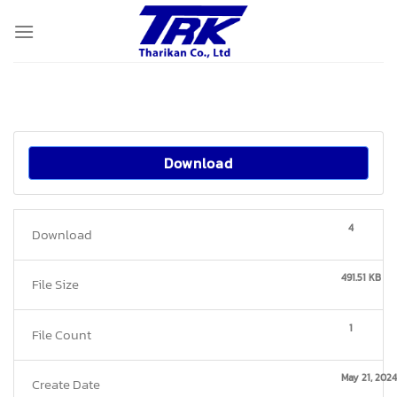
Skip
to
content
Download
4
Download
491.51 KB
File Size
1
File Count
May 21, 2024
Create Date