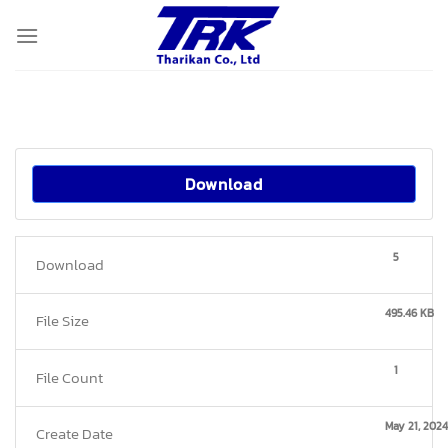
Skip
to
content
Download
5
Download
495.46 KB
File Size
1
File Count
May 21, 2024
Create Date