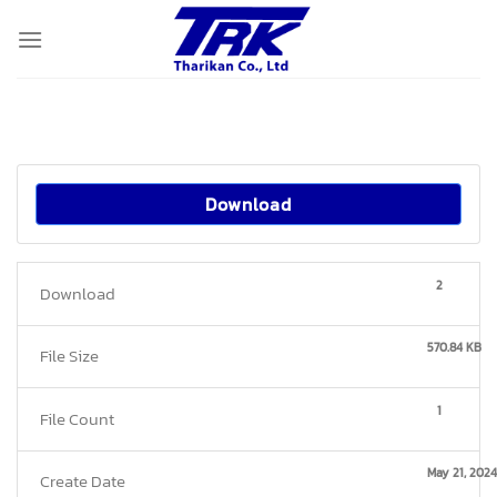
Skip
to
content
Download
2
Download
570.84 KB
File Size
1
File Count
May 21, 2024
Create Date