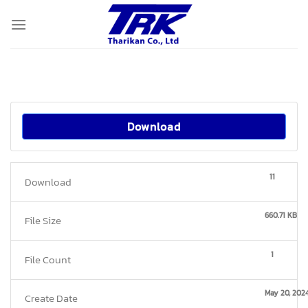
Skip
to
content
Download
11
Download
660.71 KB
File Size
1
File Count
May 20, 202
Create Date