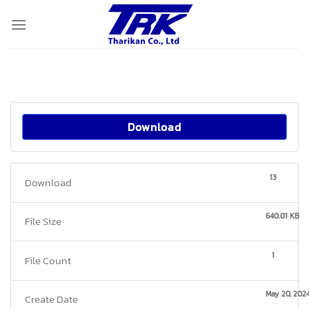
Skip
to
content
Download
13
Download
640.01 KB
File Size
1
File Count
May 20, 202
Create Date