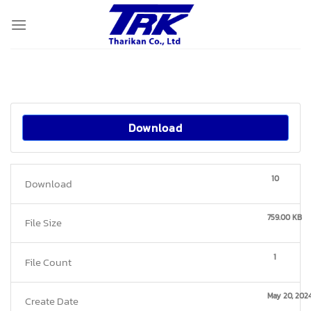
Skip
to
content
Download
10
Download
759.00 KB
File Size
1
File Count
May 20, 202
Create Date