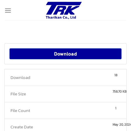
Skip
to
content
Download
18
Download
758.70 KB
File Size
1
File Count
May 20, 202
Create Date