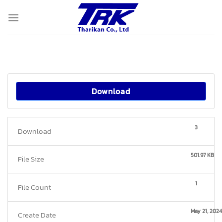
Skip
to
content
Download
3
Download
501.97 KB
File Size
1
File Count
May 21, 2024
Create Date