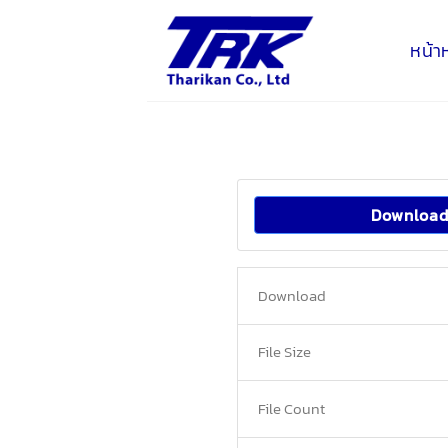
Skip
to
หน้า
content
Downloa
Download
File Size
File Count